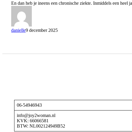
ziekte
En dan heb je ineens een chronische ziekte. Inmiddels een heel ja
danielle
9 december 2025
06-54946943
info@joy2woman.nl
KVK: 66066581
BTW: NL002124949B52