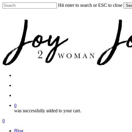
Skip
Hit enter to search or ESC to close
Sea
to
Close
main
Search
content
facebook
instagram
search
account
0
was successfully added to your cart.
Menu
search
account
0
Menu
Blog