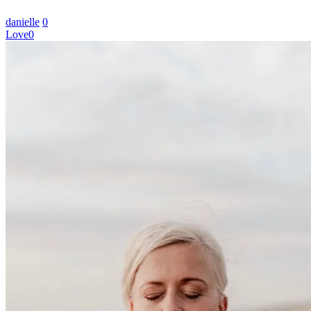
danielle
0
Love
0