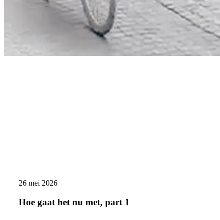
Hoe
gaat
het
nu
met,
part
1
26 mei 2026
Hoe gaat het nu met, part 1