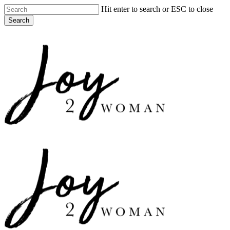
Skip
Hit enter to search or ESC to close
to
Search
main
Close
content
Search